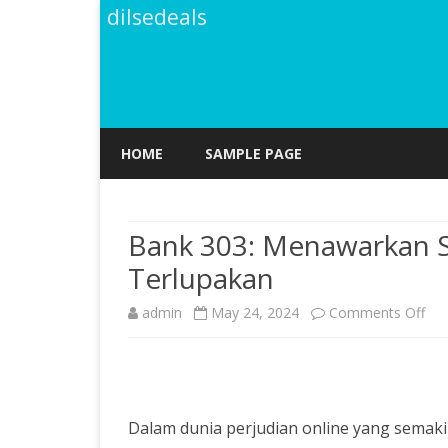
dilsedeals
HOME
SAMPLE PAGE
Bank 303: Menawarkan S
Terlupakan
on
admin
May 24, 2024
Comments Off
Ba
303
Me
Dalam dunia perjudian online yang semak