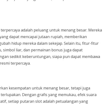
smi terpercaya adalah peluang untuk menang besar. Mereka
 yang dapat mencapai jutaan rupiah, memberikan
ah hidup mereka dalam sekejap. Selain itu, fitur-fitur
, simbol liar, dan permainan bonus juga dapat
ngan sedikit keberuntungan, siapa pun dapat membawa
resmi terpercaya.
arkan kesempatan untuk menang besar, tetapi juga
terlupakan. Dengan grafis yang memukau, efek suara
atif, setiap putaran slot adalah petualangan yang