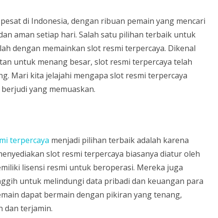
percaya:
pesat di Indonesia, dengan ribuan pemain yang mencari
han
 aman setiap hari. Salah satu pilihan terbaik untuk
h dengan memainkan slot resmi terpercaya. Dikenal
baik
an untuk menang besar, slot resmi terpercaya telah
uk
ng. Mari kita jelajahi mengapa slot resmi terpercaya
ngalaman
n berjudi yang memuaskan.
judi
g
muaskan
smi terpercaya
menjadi pilihan terbaik adalah karena
enyediakan slot resmi terpercaya biasanya diatur oleh
iliki lisensi resmi untuk beroperasi. Mereka juga
ggih untuk melindungi data pribadi dan keuangan para
main dapat bermain dengan pikiran yang tenang,
 dan terjamin.