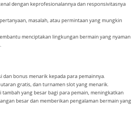
kenal dengan keprofesionalannya dan responsivitasnya
pertanyaan, masalah, atau permintaan yang mungkin
membantu menciptakan lingkungan bermain yang nyaman
.
i dan bonus menarik kepada para pemainnya.
utaran gratis, dan turnamen slot yang menarik.
ai tambah yang besar bagi para pemain, meningkatkan
nangan besar dan memberikan pengalaman bermain yang