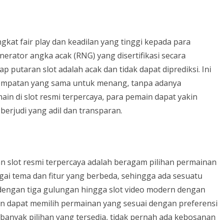
gkat fair play dan keadilan yang tinggi kepada para
ator angka acak (RNG) yang disertifikasi secara
putaran slot adalah acak dan tidak dapat diprediksi. Ini
sempatan yang sama untuk menang, tanpa adanya
in di slot resmi terpercaya, para pemain dapat yakin
rjudi yang adil dan transparan.
n slot resmi terpercaya adalah beragam pilihan permainan
ai tema dan fitur yang berbeda, sehingga ada sesuatu
k dengan tiga gulungan hingga slot video modern dengan
ain dapat memilih permainan yang sesuai dengan preferensi
anyak pilihan yang tersedia, tidak pernah ada kebosanan