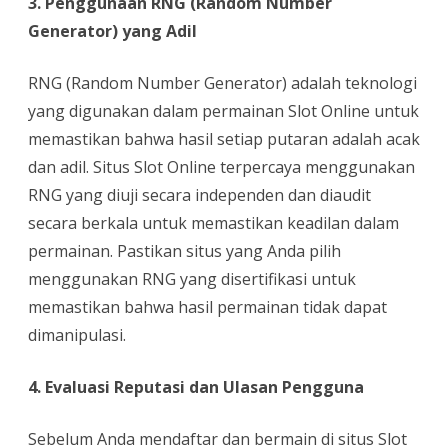
3. Penggunaan RNG (Random Number
Generator) yang Adil
RNG (Random Number Generator) adalah teknologi
yang digunakan dalam permainan Slot Online untuk
memastikan bahwa hasil setiap putaran adalah acak
dan adil. Situs Slot Online terpercaya menggunakan
RNG yang diuji secara independen dan diaudit
secara berkala untuk memastikan keadilan dalam
permainan. Pastikan situs yang Anda pilih
menggunakan RNG yang disertifikasi untuk
memastikan bahwa hasil permainan tidak dapat
dimanipulasi.
4. Evaluasi Reputasi dan Ulasan Pengguna
Sebelum Anda mendaftar dan bermain di situs Slot