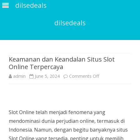
dilsedeals
dilsedeals
Skip
to
content
Keamanan dan Keandalan Situs Slot
Online Terpercaya
on
admin
June 5, 2024
Comments Off
Keamanan
dan
Keandalan
Slot Online telah menjadi fenomena yang
Situs
mendominasi dunia perjudian online, termasuk di
Indonesia. Namun, dengan begitu banyaknya situs
Slot
Slot Online yang tersedia, penting untuk memilih