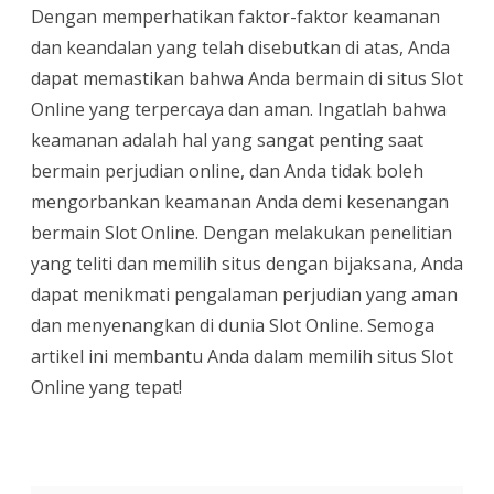
Dengan memperhatikan faktor-faktor keamanan
dan keandalan yang telah disebutkan di atas, Anda
dapat memastikan bahwa Anda bermain di situs Slot
Online yang terpercaya dan aman. Ingatlah bahwa
keamanan adalah hal yang sangat penting saat
bermain perjudian online, dan Anda tidak boleh
mengorbankan keamanan Anda demi kesenangan
bermain Slot Online. Dengan melakukan penelitian
yang teliti dan memilih situs dengan bijaksana, Anda
dapat menikmati pengalaman perjudian yang aman
dan menyenangkan di dunia Slot Online. Semoga
artikel ini membantu Anda dalam memilih situs Slot
Online yang tepat!