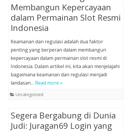
Membangun Kepercayaan
dalam Permainan Slot Resmi
Indonesia
Keamanan dan regulasi adalah dua faktor
penting yang berperan dalam membangun
kepercayaan dalam permainan slot resmi di
Indonesia. Dalam artikel ini, kita akan menjelajahi
bagaimana keamanan dan regulasi menjadi
landasan…
Read more »
Uncategorized
Segera Bergabung di Dunia
Judi: Juragan69 Login yang