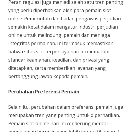
Peran regulasi juga menjadi salah satu tren penting
yang perlu diperhatikan oleh para pemain slot
online. Pemerintah dan badan pengawas perjudian
semakin ketat dalam mengatur industri perjudian
online untuk melindungi pemain dan menjaga
integritas permainan. Ini termasuk memastikan
bahwa situs slot terpercaya hari ini mematuhi
standar keamanan, keadilan, dan privasi yang
ditetapkan, serta memberikan layanan yang
bertanggung jawab kepada pemain.
Perubahan Preferensi Pemain
Selain itu, perubahan dalam preferensi pemain juga
merupakan tren yang penting untuk diperhatikan.
Pemain slot online hari ini cenderung mencari
pengalaman bermain yang lebih interaktif, imersif,