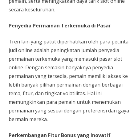
pemain, serta meningkatkan daya tarik slot online
secara keseluruhan.
Penyedia Permainan Terkemuka di Pasar
Tren lain yang patut diperhatikan oleh para pecinta
judi online adalah peningkatan jumlah penyedia
permainan terkemuka yang memasuki pasar slot
online. Dengan semakin banyaknya penyedia
permainan yang tersedia, pemain memiliki akses ke
lebih banyak pilihan permainan dengan berbagai
tema, fitur, dan tingkat volatilitas. Hal ini
memungkinkan para pemain untuk menemukan
permainan yang sesuai dengan preferensi dan gaya
bermain mereka.
Perkembangan Fitur Bonus yang Inovatif