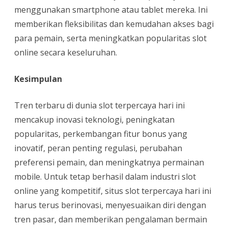
menggunakan smartphone atau tablet mereka. Ini
memberikan fleksibilitas dan kemudahan akses bagi
para pemain, serta meningkatkan popularitas slot
online secara keseluruhan.
Kesimpulan
Tren terbaru di dunia slot terpercaya hari ini
mencakup inovasi teknologi, peningkatan
popularitas, perkembangan fitur bonus yang
inovatif, peran penting regulasi, perubahan
preferensi pemain, dan meningkatnya permainan
mobile. Untuk tetap berhasil dalam industri slot
online yang kompetitif, situs slot terpercaya hari ini
harus terus berinovasi, menyesuaikan diri dengan
tren pasar, dan memberikan pengalaman bermain