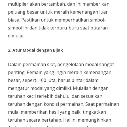
multiplier akan bertambah, dan ini memberikan
peluang besar untuk meraih kemenangan luar
biasa. Pastikan untuk memperhatikan simbol-
simbol ini dan tidak terburu-buru saat putaran
dimulai.
2.
Atur Modal dengan Bijak
Dalam permainan slot, pengelolaan modal sangat
penting. Pemain yang ingin meraih kemenangan
besar, seperti 100 juta, harus pintar dalam
mengatur modal yang dimiliki. Mulailah dengan
taruhan kecil terlebih dahulu, dan sesuaikan
taruhan dengan kondisi permainan. Saat permainan
mulai memberikan hasil yang baik, tingkatkan
taruhan secara bertahap. Hal ini memungkinkan