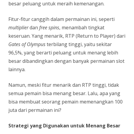
besar peluang untuk meraih kemenangan.
Fitur-fitur canggih dalam permainan ini, seperti
multiplier
dan
free spins
, menambah tingkat
keseruan. Yang menarik, RTP (Return to Player) dari
Gates of Olympus
terbilang tinggi, yaitu sekitar
96,5%, yang berarti peluang untuk menang lebih
besar dibandingkan dengan banyak permainan slot
lainnya.
Namun, meski fitur menarik dan RTP tinggi, tidak
semua pemain bisa menang besar. Lalu, apa yang
bisa membuat seorang pemain memenangkan 100
juta dari permainan ini?
Strategi yang Digunakan untuk Menang Besar