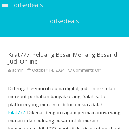
dilsedeals
dilsedeals
Skip
to
content
Kilat777: Peluang Besar Menang Besar di
Judi Online
on
admin
October 14, 2024
Comments Off
Kilat777:
Di tengah gemuruh dunia digital, judi online telah
Peluang
merebut perhatian banyak orang. Salah satu
Besar
platform yang menonjol di Indonesia adalah
Menang
kilat777
. Dikenal dengan ragam permainannya yang
menarik dan peluang besar untuk meraih
Besar
kemenangan, Kilat777 menjadi destinasi utama bagi