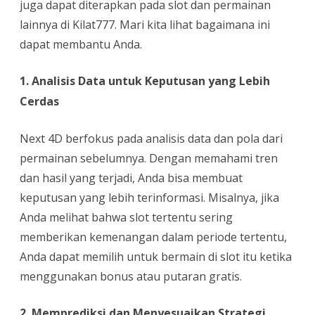
juga dapat diterapkan pada slot dan permainan
lainnya di Kilat777. Mari kita lihat bagaimana ini
dapat membantu Anda.
1.
Analisis Data untuk Keputusan yang Lebih
Cerdas
Next 4D berfokus pada analisis data dan pola dari
permainan sebelumnya. Dengan memahami tren
dan hasil yang terjadi, Anda bisa membuat
keputusan yang lebih terinformasi. Misalnya, jika
Anda melihat bahwa slot tertentu sering
memberikan kemenangan dalam periode tertentu,
Anda dapat memilih untuk bermain di slot itu ketika
menggunakan bonus atau putaran gratis.
2.
Memprediksi dan Menyesuaikan Strategi