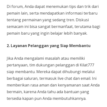
Di forum, Anda dapat menemukan tips dan trik dari
pemain lain, serta mendapatkan informasi terbaru
tentang permainan yang sedang tren. Diskusi
semacam ini bisa sangat bermanfaat, terutama bagi
pemain baru yang ingin belajar lebih banyak.
2.
Layanan Pelanggan yang Siap Membantu
Jika Anda mengalami masalah atau memiliki
pertanyaan, tim dukungan pelanggan di Kilat777
siap membantu. Mereka dapat dihubungi melalui
berbagai saluran, termasuk live chat dan email. Ini
memberikan rasa aman dan kenyamanan saat Anda
bermain, karena Anda tahu ada bantuan yang
tersedia kapan pun Anda membutuhkannya.