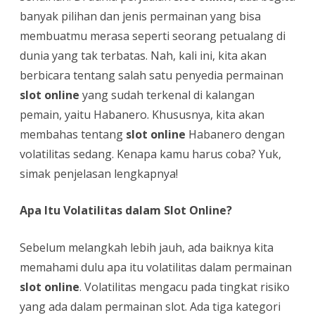
Volatilitas
banyak pilihan dan jenis permainan yang bisa
Sedang:
membuatmu merasa seperti seorang petualang di
Coba
dunia yang tak terbatas. Nah, kali ini, kita akan
berbicara tentang salah satu penyedia permainan
Sekarang!
slot online
yang sudah terkenal di kalangan
pemain, yaitu Habanero. Khususnya, kita akan
membahas tentang
slot online
Habanero dengan
volatilitas sedang. Kenapa kamu harus coba? Yuk,
simak penjelasan lengkapnya!
Apa Itu Volatilitas dalam Slot Online?
Sebelum melangkah lebih jauh, ada baiknya kita
memahami dulu apa itu volatilitas dalam permainan
slot online
. Volatilitas mengacu pada tingkat risiko
yang ada dalam permainan slot. Ada tiga kategori