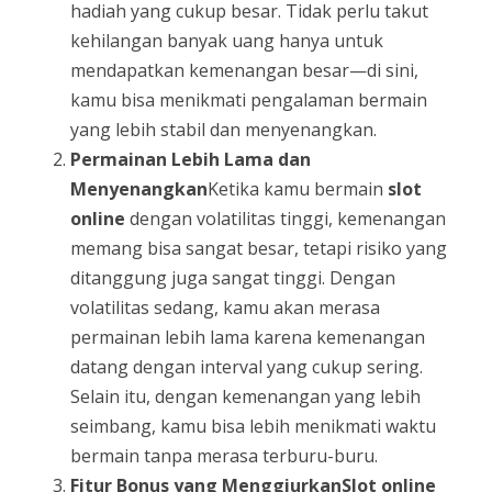
hadiah yang cukup besar. Tidak perlu takut
kehilangan banyak uang hanya untuk
mendapatkan kemenangan besar—di sini,
kamu bisa menikmati pengalaman bermain
yang lebih stabil dan menyenangkan.
Permainan Lebih Lama dan
Menyenangkan
Ketika kamu bermain
slot
online
dengan volatilitas tinggi, kemenangan
memang bisa sangat besar, tetapi risiko yang
ditanggung juga sangat tinggi. Dengan
volatilitas sedang, kamu akan merasa
permainan lebih lama karena kemenangan
datang dengan interval yang cukup sering.
Selain itu, dengan kemenangan yang lebih
seimbang, kamu bisa lebih menikmati waktu
bermain tanpa merasa terburu-buru.
Fitur Bonus yang Menggiurkan
Slot online