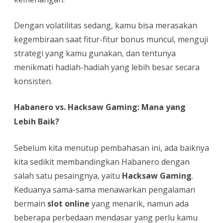
Dengan volatilitas sedang, kamu bisa merasakan
kegembiraan saat fitur-fitur bonus muncul, menguji
strategi yang kamu gunakan, dan tentunya
menikmati hadiah-hadiah yang lebih besar secara
konsisten.
Habanero vs. Hacksaw Gaming: Mana yang
Lebih Baik?
Sebelum kita menutup pembahasan ini, ada baiknya
kita sedikit membandingkan Habanero dengan
salah satu pesaingnya, yaitu
Hacksaw Gaming
.
Keduanya sama-sama menawarkan pengalaman
bermain
slot online
yang menarik, namun ada
beberapa perbedaan mendasar yang perlu kamu